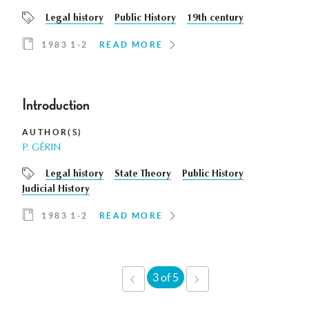
Legal history
Public History
19th century
1983 1-2
READ MORE
Introduction
AUTHOR(S)
P. GÉRIN
Legal history
State Theory
Public History
Judicial History
1983 1-2
READ MORE
3 of 5
‹
NEXT
PREVIOUS
›