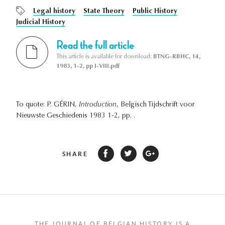
Legal history
State Theory
Public History
Judicial History
Read the full article
This article is available for download:
BTNG-RBHC, 14,
1983, 1-2, pp I-VIII.pdf
To quote: P. GÉRIN,
Introduction
, Belgisch Tijdschrift voor
Nieuwste Geschiedenis 1983 1-2, pp. .
SHARE
THE JOURNAL OF BELGIAN HISTORY IS A