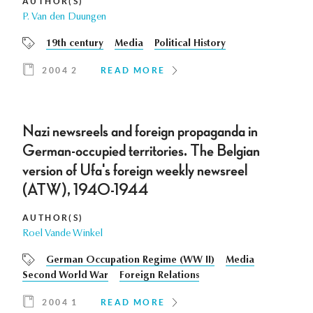
AUTHOR(S)
P. Van den Duungen
19th century
Media
Political History
2004 2
READ MORE
Nazi newsreels and foreign propaganda in
German-occupied territories. The Belgian
version of Ufa's foreign weekly newsreel
(ATW), 1940-1944
AUTHOR(S)
Roel Vande Winkel
German Occupation Regime (WW II)
Media
Second World War
Foreign Relations
2004 1
READ MORE