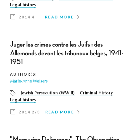
Legal history
2014 4
READ MORE
Juger les crimes contre les Juifs : des
Allemands devant les tribunaux belges, 1941-
1951
AUTHOR(S)
Marie-Anne Weisers
Jewish Persecution (WW II)
Criminal History
Legal history
2014 2/3
READ MORE
"Measuring Deliquency". The Observation,