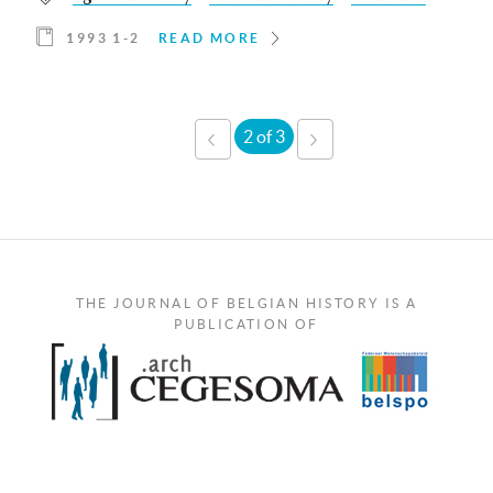
1993 1-2
READ MORE
2 of 3
‹
NEXT
PREVIOUS
›
THE JOURNAL OF BELGIAN HISTORY IS A
PUBLICATION OF