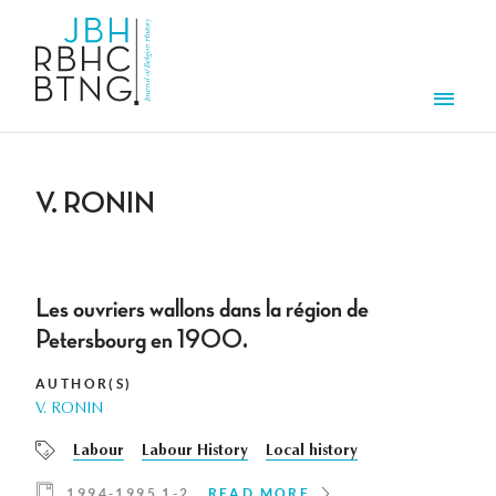
Skip to main content
Men
V. RONIN
Les ouvriers wallons dans la région de
Petersbourg en 1900.
AUTHOR(S)
V. RONIN
Labour
Labour History
Local history
1994-1995 1-2
READ MORE