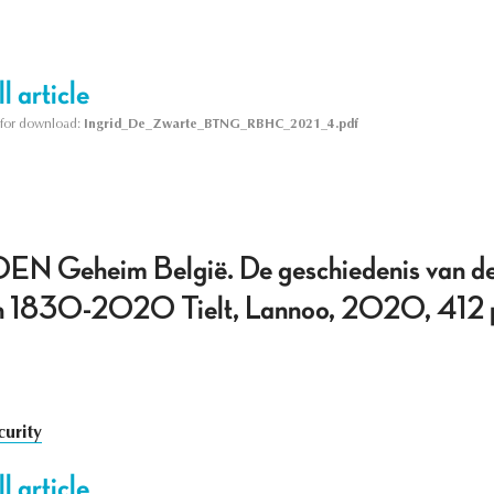
l article
le for download:
Ingrid_De_Zwarte_BTNG_RBHC_2021_4.pdf
Geheim België. De geschiedenis van d
ten 1830-2020 Tielt, Lannoo, 2020, 412 
curity
l article