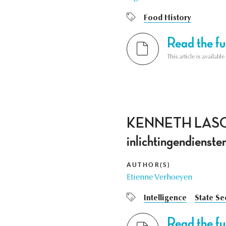
Food History
Read the ful
This article is availab
KENNETH LASOEN 
inlichtingendiens
AUTHOR(S)
Etienne Verhoeyen
Intelligence
State Se
Read the ful