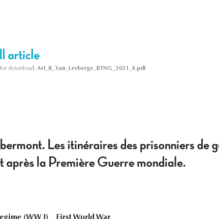
l article
le for download:
Art_R_Van_Lerberge_BTNG_2021_4.pdf
rmont. Les itinéraires des prisonniers de gu
t après la Première Guerre mondiale.
egime (WW I)
First World War