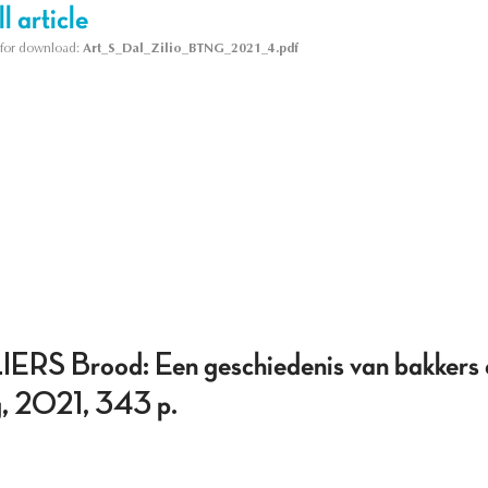
l article
le for download:
Art_S_Dal_Zilio_BTNG_2021_4.pdf
 Brood: Een geschiedenis van bakkers e
g, 2021, 343 p.