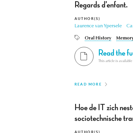
Regards d’enfant.
AUTHOR(S)
Laurence van Ypersele
Ca
Oral History
Memory
Read the ful
This article is availab
READ MORE
Hoe de IT zich nest
sociotechnische tr
AUTHOR(S)