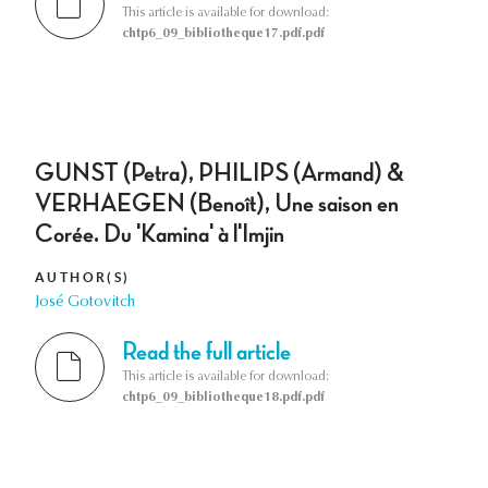
This article is available for download:
chtp6_09_bibliotheque17.pdf.pdf
GUNST (Petra), PHILIPS (Armand) &
VERHAEGEN (Benoît), Une saison en
Corée. Du 'Kamina' à l'Imjin
AUTHOR(S)
José Gotovitch
Read the full article
This article is available for download:
chtp6_09_bibliotheque18.pdf.pdf