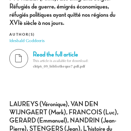
Réfugiés de guerre, émigrés économiques,
réfugiés politiques ayant quitté nos régions du
XVIè siècle à nos jours.
AUTHOR(S)
Idesbald Goddeeris
Read the full article
This article is available for download:
chtp6_09_bibliotheque7.pdf.pdf
LAUREYS (Véronique), VAN DEN
WIJNGAERT (Mark), FRANCOIS (Luc),
GERARD (Emmanuel), NANDRIN (Jean-
Pierre), STENGERS (Jean), L'histoire du