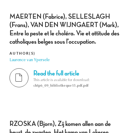
MAERTEN (Fabrice), SELLESLAGH
(Frans), VAN DEN WIJNGAERT (Mark),
Entre la peste et le choléra. Vie et attitude des
catholiques belges sous l'occupation.
AUTHOR(S)
Laurence van Ypersele
Read the full article
This article is available for download:
chtp6_09_bibliotheque15.pdf.pdf
RZOSKA (Bjorn), Zij komen allen aan de
beurt, de zwarten. Het kamp van Lokeren.