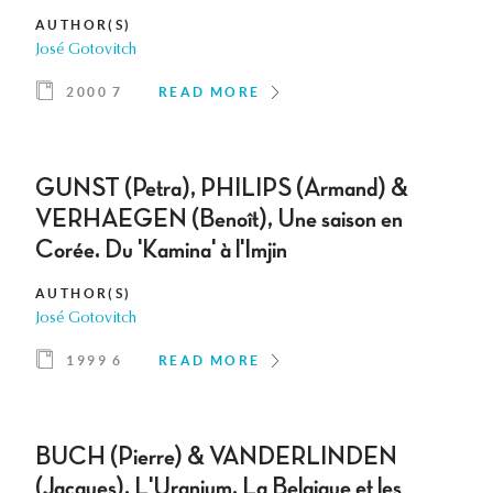
AUTHOR(S)
José Gotovitch
2000 7
READ MORE
GUNST (Petra), PHILIPS (Armand) &
VERHAEGEN (Benoît), Une saison en
Corée. Du 'Kamina' à l'Imjin
AUTHOR(S)
José Gotovitch
1999 6
READ MORE
BUCH (Pierre) & VANDERLINDEN
(Jacques), L'Uranium. La Belgique et les