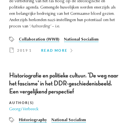
de verbetering van het ras hoog op de ideologische en
politieke agenda. Gemengde huwelijken werden enerzijds als
een belangrijke bedreiging van het Germaanse bloed gezien.
Anderzijds herkenden nazi-instellingen hun potentiaal om het
proces van ‘
Aufnording’ –
i.e.
Collaboration (WWII)
National Socialism
2019 1
READ MORE
Historiografie en politieke cultuur. 'De weg naar
het fascisme' in het DDR-geschiedenisbeeld.
Een vergelijkend perspectief
AUTHOR(S)
Georgi Verbeeck
Historiography
National Socialism