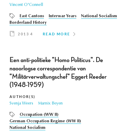
Vincent O'Connell
East Cantons
Interwar Years
National Socialism
Borderland History
2013 4
READ MORE
Een anti-politieke "Homo Politicus". De
naoorlogse correspondentie van
"Militärverwaltungschef" Eggert Reeder
(1948-1959)
AUTHOR(S)
Svenja Weers
Marnix Beyen
Occupation (WW II)
German Occupation Regime (WW II)
National Socialism