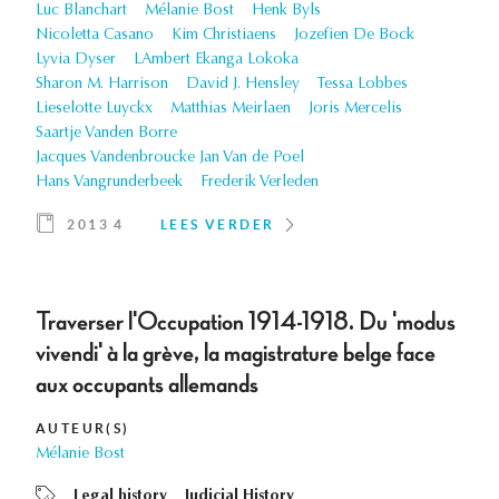
Luc Blanchart
Mélanie Bost
Henk Byls
Nicoletta Casano
Kim Christiaens
Jozefien De Bock
Lyvia Dyser
LAmbert Ekanga Lokoka
Sharon M. Harrison
David J. Hensley
Tessa Lobbes
Lieselotte Luyckx
Matthias Meirlaen
Joris Mercelis
Saartje Vanden Borre
Jacques Vandenbroucke Jan Van de Poel
Hans Vangrunderbeek
Frederik Verleden
2013 4
LEES VERDER
Traverser l'Occupation 1914-1918. Du 'modus
vivendi' à la grève, la magistrature belge face
aux occupants allemands
AUTEUR(S)
Mélanie Bost
Legal history
Judicial History