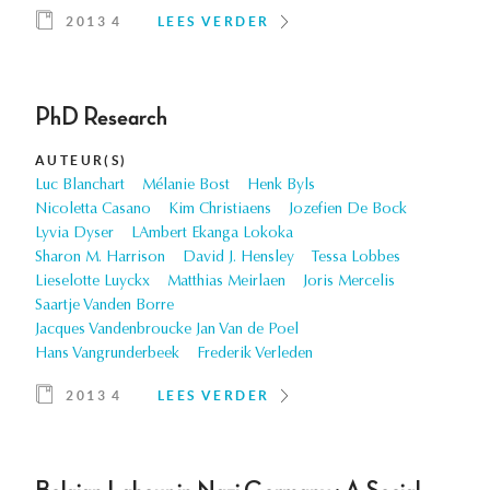
2013 4
LEES VERDER
PhD Research
AUTEUR(S)
Luc Blanchart
Mélanie Bost
Henk Byls
Nicoletta Casano
Kim Christiaens
Jozefien De Bock
Lyvia Dyser
LAmbert Ekanga Lokoka
Sharon M. Harrison
David J. Hensley
Tessa Lobbes
Lieselotte Luyckx
Matthias Meirlaen
Joris Mercelis
Saartje Vanden Borre
Jacques Vandenbroucke Jan Van de Poel
Hans Vangrunderbeek
Frederik Verleden
2013 4
LEES VERDER