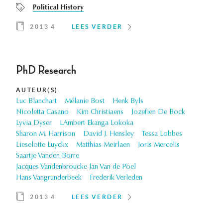
Political History
2013 4
LEES VERDER
PhD Research
AUTEUR(S)
Luc Blanchart
Mélanie Bost
Henk Byls
Nicoletta Casano
Kim Christiaens
Jozefien De Bock
Lyvia Dyser
LAmbert Ekanga Lokoka
Sharon M. Harrison
David J. Hensley
Tessa Lobbes
Lieselotte Luyckx
Matthias Meirlaen
Joris Mercelis
Saartje Vanden Borre
Jacques Vandenbroucke Jan Van de Poel
Hans Vangrunderbeek
Frederik Verleden
2013 4
LEES VERDER