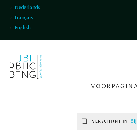
Overslaan en naar de inhoud gaan
Nederlands
Français
English
VOORPAGIN
Bi
VERSCHIJNT IN