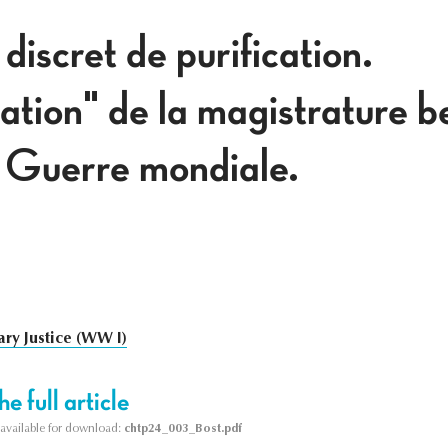
discret de purification.
ation" de la magistrature b
 Guerre mondiale.
ary Justice (WW I)
e full article
s available for download:
chtp24_003_Bost.pdf