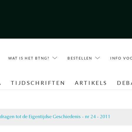
WAT IS HET BTNG?
BESTELLEN
INFO VO
A
TIJDSCHRIFTEN
ARTIKELS
DEB
jdragen tot de Eigentijdse Geschiedenis - nr 24 - 2011