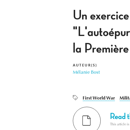
Un exercice 
"L'autoépur
la Première
AUTEUR(S)
Mélanie Bost
First World War
Milit
Read th
This article i