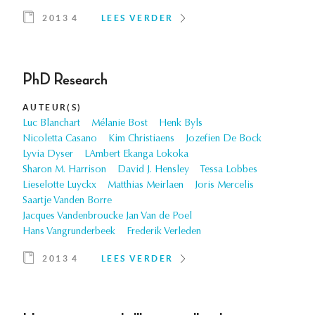
2013 4
LEES VERDER
PhD Research
AUTEUR(S)
Luc Blanchart
Mélanie Bost
Henk Byls
Nicoletta Casano
Kim Christiaens
Jozefien De Bock
Lyvia Dyser
LAmbert Ekanga Lokoka
Sharon M. Harrison
David J. Hensley
Tessa Lobbes
Lieselotte Luyckx
Matthias Meirlaen
Joris Mercelis
Saartje Vanden Borre
Jacques Vandenbroucke Jan Van de Poel
Hans Vangrunderbeek
Frederik Verleden
2013 4
LEES VERDER