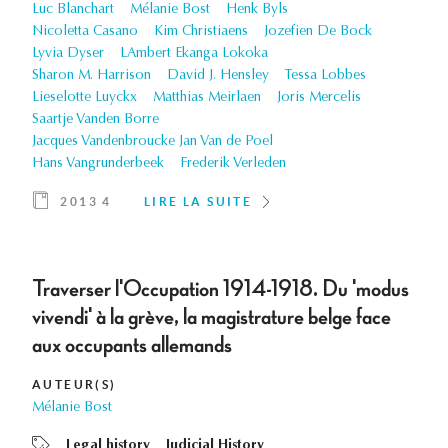
Luc Blanchart
Mélanie Bost
Henk Byls
Nicoletta Casano
Kim Christiaens
Jozefien De Bock
Lyvia Dyser
LAmbert Ekanga Lokoka
Sharon M. Harrison
David J. Hensley
Tessa Lobbes
Lieselotte Luyckx
Matthias Meirlaen
Joris Mercelis
Saartje Vanden Borre
Jacques Vandenbroucke Jan Van de Poel
Hans Vangrunderbeek
Frederik Verleden
2013 4
LIRE LA SUITE
Traverser l'Occupation 1914-1918. Du 'modus
vivendi' à la grève, la magistrature belge face
aux occupants allemands
AUTEUR(S)
Mélanie Bost
Legal history
Judicial History