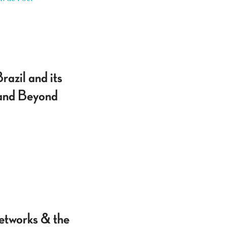
azil and its
 and Beyond
etworks & the