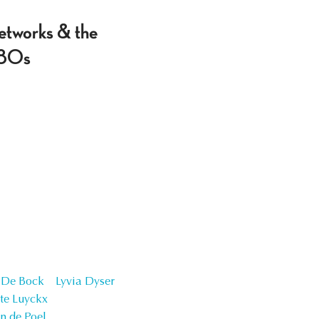
etworks & the
980s
n De Bock
Lyvia Dyser
tte Luyckx
n de Poel