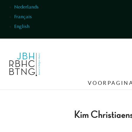
Overslaan en naar de inhoud gaan
Nederlands
Français
English
VOORPAGIN
Kim Christiaen