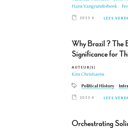
Hans Vangrunderbeek
Fre
2013 4
LEES VERD
Why Brazil ? The Be
Significance for T
AUTEUR(S)
Kim Christiaens
Political History
Inte
2013 4
LEES VERD
Orchestrating Soli