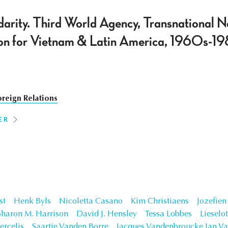
darity. Third World Agency, Transnational N
ion for Vietnam & Latin America, 1960s-1
oreign Relations
ER
st
Henk Byls
Nicoletta Casano
Kim Christiaens
Jozefie
Sharon M. Harrison
David J. Hensley
Tessa Lobbes
Lieselo
ercelis
Saartje Vanden Borre
Jacques Vandenbroucke Jan Va