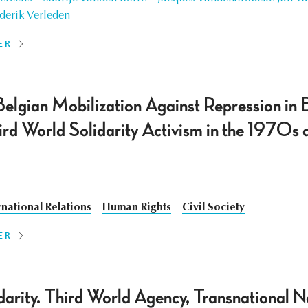
derik Verleden
ER
lgian Mobilization Against Repression in Br
hird World Solidarity Activism in the 1970s
rnational Relations
Human Rights
Civil Society
ER
darity. Third World Agency, Transnational N