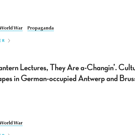
t World War
Propaganda
ER
antern Lectures, They Are a-Changin’. Cultu
apes in German-occupied Antwerp and Bruss
t World War