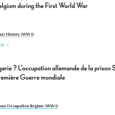
lgium during the First World War
tary History (WW I)
ER
gerie ? L’occupation allemande de la prison
Première Guerre mondiale
an Occupation Regime (WW I)