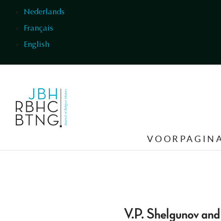
Overslaan en naar de inhoud gaan
Nederlands
Français
English
VOORPAGIN
V.P. Shelgunov and 