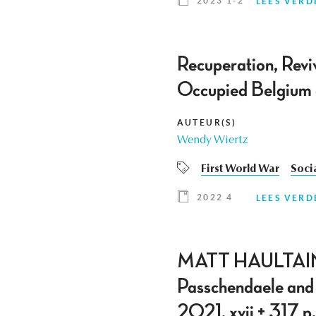
2023 1-2
LEES VERD
Recuperation, Revi
Occupied Belgium d
AUTEUR(S)
Wendy Wiertz
First World War
Soci
2022 4
LEES VERD
MATT HAULTAIN-GA
Passchendaele and 
2021, xvii + 317 p.