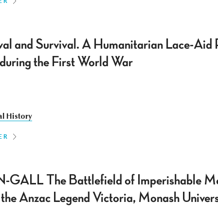
ER
val and Survival. A Humanitarian Lace-Aid
uring the First World War
al History
ER
LL The Battlefield of Imperishable M
the Anzac Legend Victoria, Monash Universi