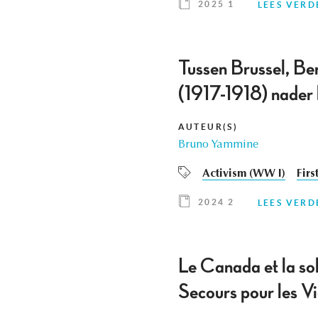
2025 1
LEES VERD
Tussen Brussel, Ber
(1917-1918) nader
AUTEUR(S)
Bruno Yammine
Activism (WW I)
Firs
2024 2
LEES VERD
Le Canada et la sol
Secours pour les V