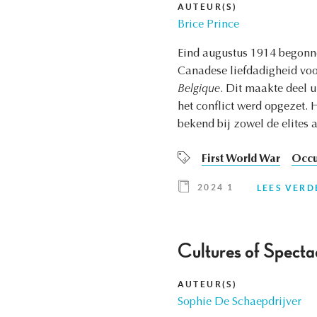
AUTEUR(S)
Brice Prince
Eind augustus 1914 begonn
Canadese liefdadigheid voo
Belgique
. Dit maakte deel u
het conflict werd opgezet. 
bekend bij zowel de elites 
First World War
Occu
2024 1
LEES VERD
Cultures of Specta
AUTEUR(S)
Sophie De Schaepdrijver