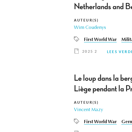
Netherlands and Be
AUTEUR(S)
Wim Coudenys
First World War
Mili
2025 2
LEES VERD
Le loup dans la ber
Liège pendant la 
AUTEUR(S)
Vincent Mazy
First World War
Germ