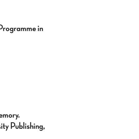
 Programme in
emory.
ty Publishing,