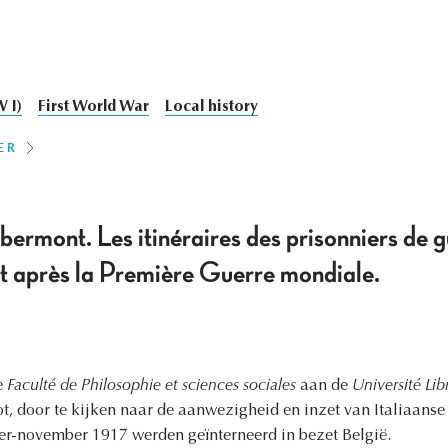
 I)
First World War
Local history
ER
rmont. Les itinéraires des prisonniers de gu
t après la Première Guerre mondiale.
e
Faculté de Philosophie et sciences sociales
aan de
Université Lib
ot, door te kijken naar de aanwezigheid en inzet van Italiaans
er-november 1917 werden geïnterneerd in bezet België.