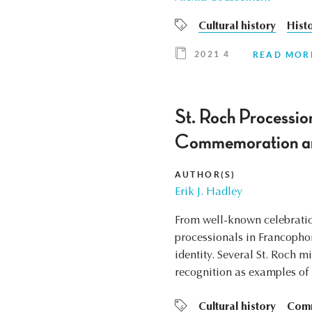
Cultural history
Hist
2021 4
READ MOR
St. Roch Procession
Commemoration and
AUTHOR(S)
Erik J. Hadley
From well-known celebrati
processionals in Francopho
identity. Several St. Roch 
recognition as examples of 
Cultural history
Com