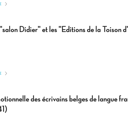
E
"salon Didier" et les "Editions de la Toiso
E
ionnelle des écrivains belges de langue fra
41)