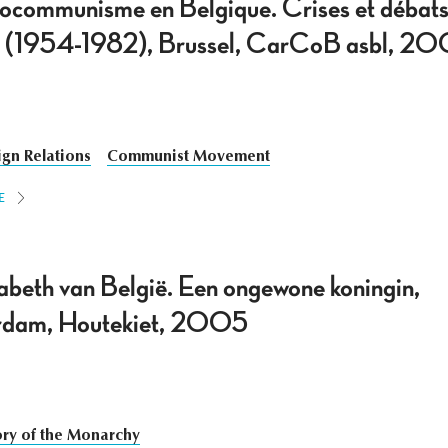
rocommunisme en Belgique. Crises et débats 
me (1954-1982), Brussel, CarCoB asbl, 2
ign Relations
Communist Movement
E
sabeth van België. Een ongewone koningin,
rdam, Houtekiet, 2005
ory of the Monarchy