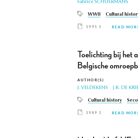
Fabrice SCHUERMANS
WWII
Cultural histor
1995 1
READ MOR
Toelichting bij het 
Belgische omroepb
AUTHOR(S)
J. VELDEKENS
J.R. DE KRI
Cultural history
Seco
1989 1
READ MOR