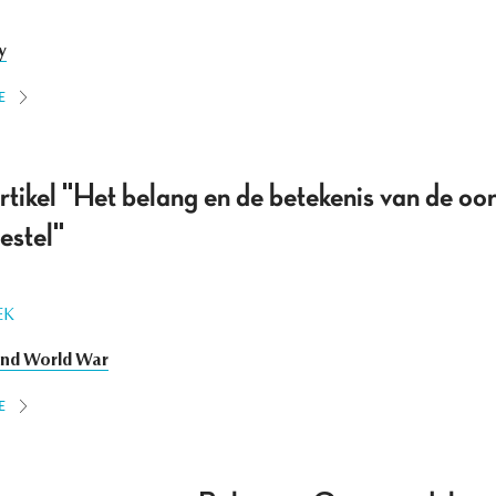
y
E
artikel "Het belang en de betekenis van de oo
estel"
EK
nd World War
E