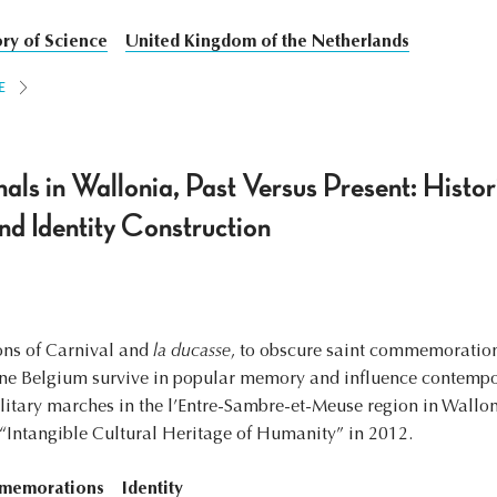
ory of Science
United Kingdom of the Netherlands
E
als in Wallonia, Past Versus Present: Histo
 Identity Construction
ons of Carnival and
la ducasse
, to obscure saint commemorations
ne Belgium survive in popular memory and influence contempor
military marches in the l’Entre-Sambre-et-Meuse region in Wal
“Intangible Cultural Heritage of Humanity” in 2012.
memorations
Identity