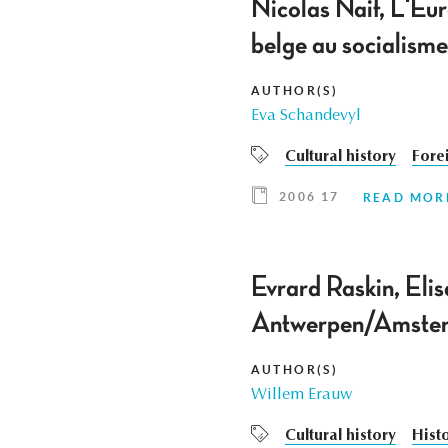
Nicolas Naif, L'Eu
belge au socialis
AUTHOR(S)
Eva Schandevyl
Cultural history
Fore
2006 17
READ MOR
Evrard Raskin, Eli
Antwerpen/Amste
AUTHOR(S)
Willem Erauw
Cultural history
Hist