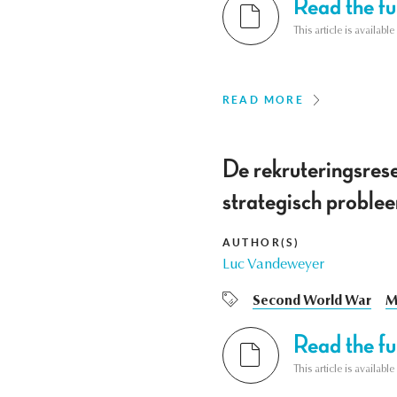
Read the ful
This article is availab
READ MORE
De rekruteringsrese
strategisch proble
AUTHOR(S)
Luc Vandeweyer
Second World War
M
Read the ful
This article is availab