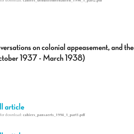
le for download:
cahiers_denuitsomerhausen_1994_1_part2.pdf
rsations on colonial appeasement, and the 
ctober 1937 - March 1938)
l article
le for download:
cahiers_pansaerts_1994_1_part1.pdf