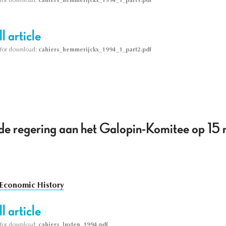
le for download:
cahiers_hemmerijckx_1994_1_part1.pdf
l article
le for download:
cahiers_hemmerijckx_1994_1_part2.pdf
de regering aan het Galopin-Komitee op 1
Economic History
l article
le for download:
cahiers_luyten_1994.pdf