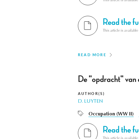
This article is availab
Read the ful
This article is availab
READ MORE
De "opdracht" van 
AUTHOR(S)
D. LUYTEN
Occupation (WW II)
Read the ful
This article is availab