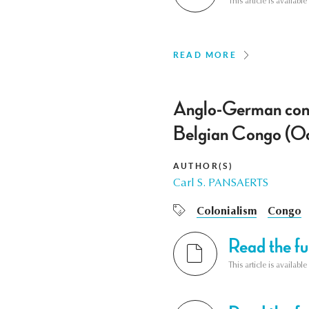
This article is availab
READ MORE
Anglo-German conve
Belgian Congo (O
AUTHOR(S)
Carl S. PANSAERTS
Colonialism
Congo
Read the ful
This article is availab