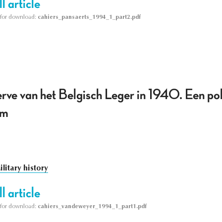
l article
le for download:
cahiers_pansaerts_1994_1_part2.pdf
rve van het Belgisch Leger in 1940. Een polit
em
ilitary history
l article
le for download:
cahiers_vandeweyer_1994_1_part1.pdf