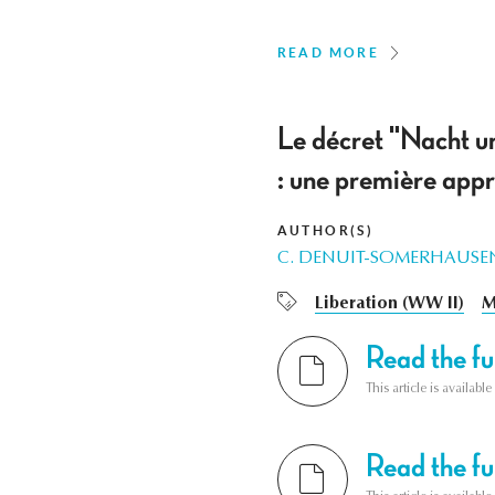
READ MORE
Le décret "Nacht un
: une première app
AUTHOR(S)
C. DENUIT-SOMERHAUSE
Liberation (WW II)
M
Read the ful
This article is availab
Read the ful