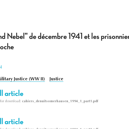
d Nebel" de décembre 1941 et les prisonnier
roche
N
ilitary Justice (WW II)
Justice
l article
le for download:
cahiers_denuitsomerhausen_1994_1_part1.pdf
l article