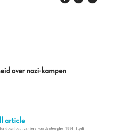
eid over nazi-kampen
l article
le for download:
cahiers_vandenberghe_1994_1.pdf