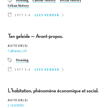
Housing
Labour History
Social History
Urban history
1977 3-4
LEES VERDER
Ten geleide — Avant-propos.
AUTEUR(S)
Catharina LIS
Housing
1977 3-4
LEES VERDER
L'habitation, phénomène économique et social.
AUTEUR(S)
J. HANNES