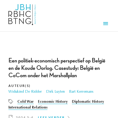
Overslaan en naar de inhoud gaan
Men
Een politiek-economisch perspectief op België
en de Koude Oorlog. Casestudy: België en
CoCom onder het Marshallplan
AUTEUR(S)
Widukind De Ridder
Dirk Luyten
Bart Kerremans
Cold War
Economic History
Diplomatic History
International Relations
2024 3-4
LEES VERDER