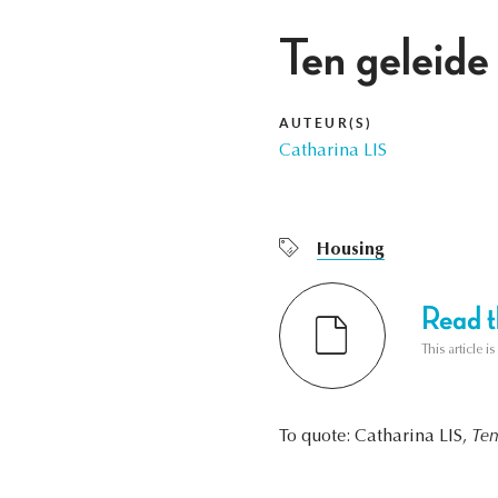
Ten geleide
AUTEUR(S)
Catharina LIS
Housing
Read th
This article i
To quote: Catharina LIS,
Ten