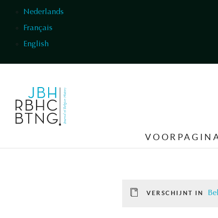
Overslaan en naar de inhoud gaan
Nederlands
Français
English
VOORPAGIN
Be
VERSCHIJNT IN