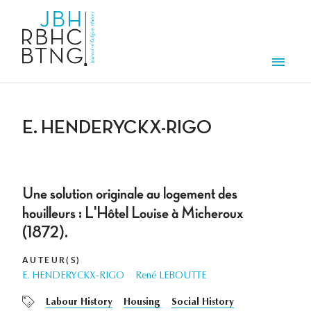
Overslaan en naar de inhoud gaan
Men
E. HENDERYCKX-RIGO
Une solution originale au logement des
houilleurs : L'Hôtel Louise à Micheroux
(1872).
AUTEUR(S)
E. HENDERYCKX-RIGO
René LEBOUTTE
Labour History
Housing
Social History