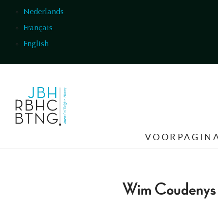
Overslaan en naar de inhoud gaan
Nederlands
Français
English
VOORPAGIN
Wim Coudenys