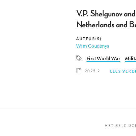
V.P. Shelgunov and 
Netherlands and Be
AUTEUR(S)
Wim Coudenys
First World War
Mili
2025 2
LEES VERD
HET BELGISC