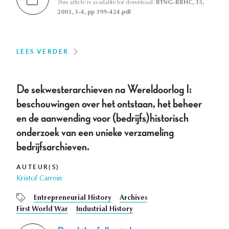
This article is available for download:
BTNG-RBHC, 33,
2003, 3-4, pp 399-424.pdf
LEES VERDER
De sekwesterarchieven na Wereldoorlog I:
beschouwingen over het ontstaan, het beheer
en de aanwending voor (bedrijfs)historisch
onderzoek van een unieke verzameling
bedrijfsarchieven.
AUTEUR(S)
Kristof Carrein
Entrepreneurial History
Archives
First World War
Industrial History