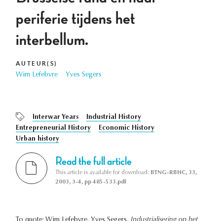
periferie tijdens het
interbellum.
AUTEUR(S)
Wim Lefebvre
Yves Segers
Interwar Years
Industrial History
Entrepreneurial History
Economic History
Urban history
Read the full article
This article is available for download:
BTNG-RBHC, 33,
2003, 3-4, pp 485-533.pdf
To quote: Wim Lefebvre, Yves Segers,
Industrialisering op het