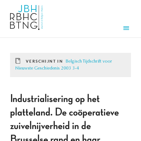
Overslaan en naar de inhoud gaan
Men
VERSCHIJNT IN
Belgisch Tijdschrift voor
Nieuwste Geschiedenis 2003 3-4
Industrialisering op het
platteland. De coöperatieve
zuivelnijverheid in de
Brusselse rand en haar