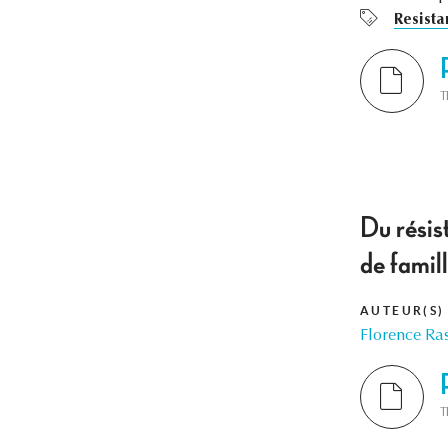
Resista
T
Du résis
de famil
AUTEUR(S)
Florence Ra
T