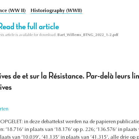
nce (WW II)
Historiography (WWII)
Read the full article
his article is available for download:
Bart_Willems_BTNG_2022_1-2.pdf
ves de et sur la Résistance. Par-delà leurs li
ives
rten
OPGELET: in deze debattekst werden na de papieren publicatie 
n: ’18.716’ in plaats van ’18.176’ op p. 226; ‘136.576’ in plaats 
laats van ’10.039’, ’41.135’ in plaats van ’41.315’, alle drie op 