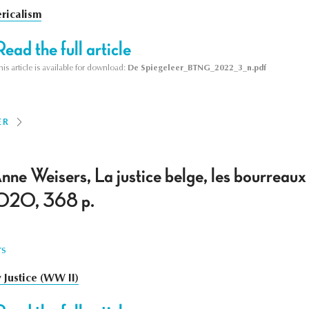
ericalism
Read the full article
his article is available for download:
De Spiegeleer_BTNG_2022_3_n.pdf
ER
ne Weisers, La justice belge, les bourreaux
020, 368 p.
rs
y Justice (WW II)