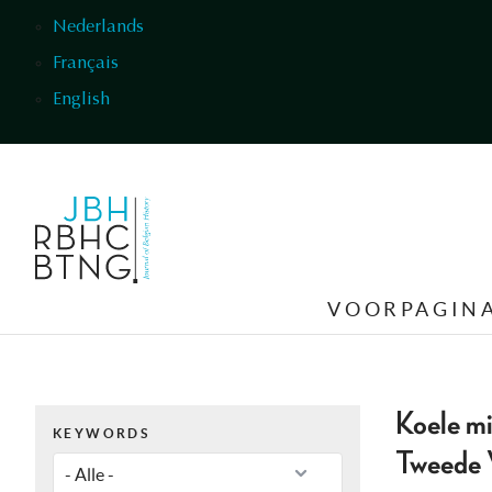
Overslaan en naar de inhoud gaan
Nederlands
Français
English
VOORPAGIN
Koele mi
KEYWORDS
Tweede 