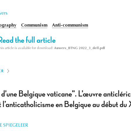
wers
iography
Communism
Anti-communism
Read the full article
his article is available for download:
Auwers_BTNG 2022_3_deff.pdf
ER
l d’une Belgique vaticane". L’œuvre anticlér
 l’anticatholicisme en Belgique au début du 
E SPIEGELEER