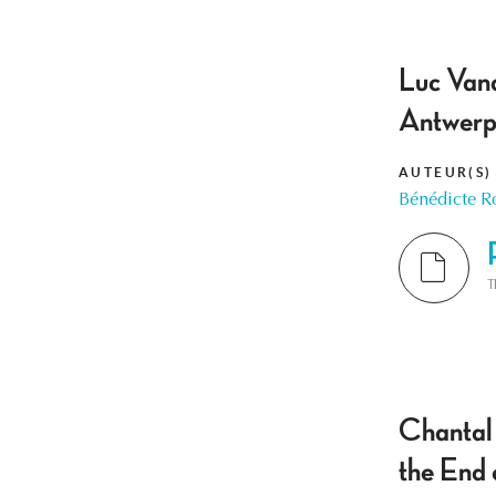
Luc Van
Antwerpe
AUTEUR(S)
Bénédicte R
T
Chantal
the End 