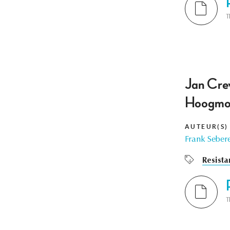
T
Jan Crev
Hoogmoed
AUTEUR(S)
Frank Seber
Resista
T