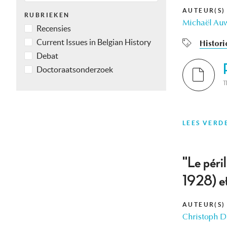
AUTEUR(S)
RUBRIEKEN
Michaël Au
Recensies
Current Issues in Belgian History
Histor
Debat
Doctoraatsonderzoek
T
LEES VERD
"Le péri
1928) et
AUTEUR(S)
Christoph D