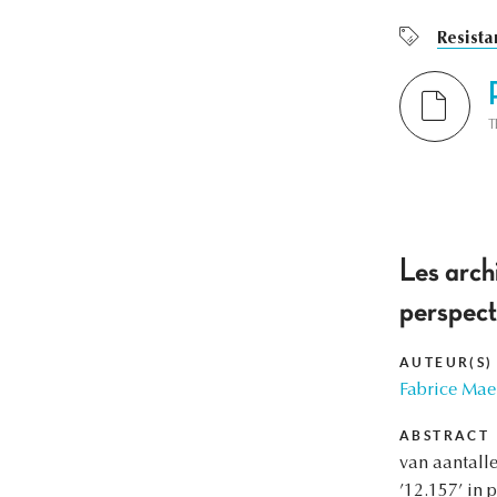
Resista
T
Les archi
perspect
AUTEUR(S)
Fabrice Mae
ABSTRACT
van aantalle
’12.157’ in p