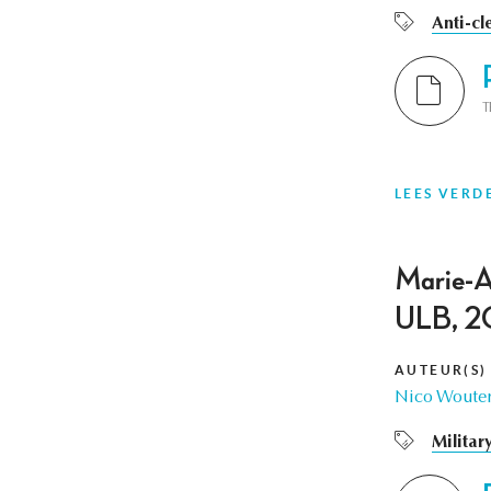
Anti-cl
T
LEES VERD
Marie-An
ULB, 2
AUTEUR(S)
Nico Woute
Militar