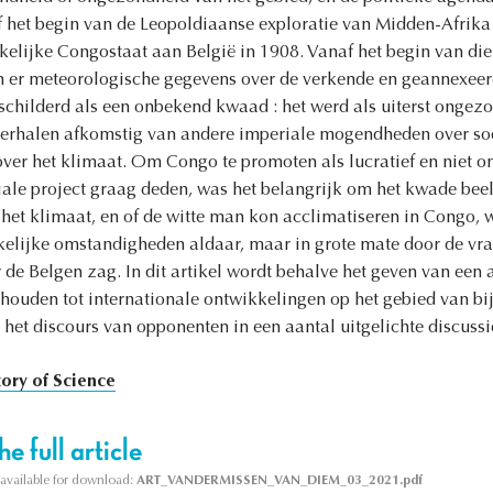
f het begin van de Leopoldiaanse exploratie van Midden-Afrika 
elijke Congostaat aan België in 1908. Vanaf het begin van die
n er meteorologische gegevens over de verkende en geannexee
schilderd als een onbekend kwaad : het werd als uiterst onge
e verhalen afkomstig van andere imperiale mogendheden over so
ver het klimaat. Om Congo te promoten als lucratief en niet o
ale project graag deden, was het belangrijk om het kwade beel
het klimaat, en of de witte man kon acclimatiseren in Congo, w
elijke omstandigheden aldaar, maar in grote mate door de vr
r de Belgen zag. In dit artikel wordt behalve het geven van ee
rhouden tot internationale ontwikkelingen op het gebied van bi
et discours van opponenten in een aantal uitgelichte discussi
tory of Science
e full article
s available for download:
ART_VANDERMISSEN_VAN_DIEM_03_2021.pdf