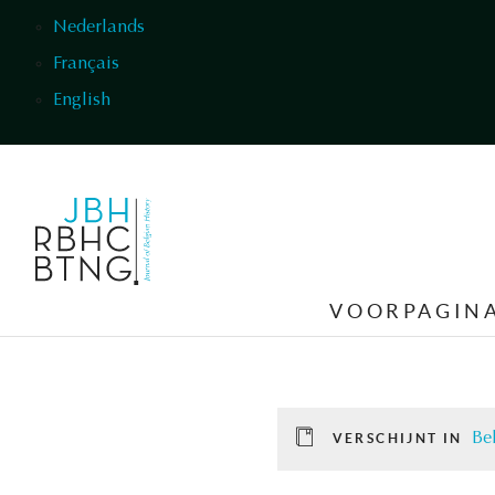
Overslaan en naar de inhoud gaan
Nederlands
Français
English
VOORPAGIN
Be
VERSCHIJNT IN