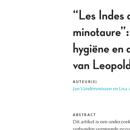
“Les Indes 
minotaure”: 
hygiëne en d
van Leopol
AUTEUR(S)
Jan Vandersmissen en Lisa
ABSTRACT
Dit artikel is een onderzoe
verbonden vermeende gezond