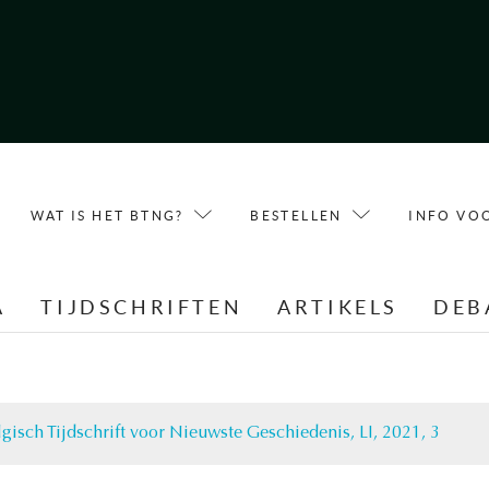
WAT IS HET BTNG?
BESTELLEN
INFO VO
A
TIJDSCHRIFTEN
ARTIKELS
DEB
lgisch Tijdschrift voor Nieuwste Geschiedenis, LI, 2021, 3