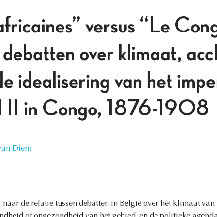
africaines” versus “Le Con
debatten over klimaat, accl
e idealisering van het impe
d II in Congo, 1876-1908
 van Diem
k naar de relatie tussen debatten in België over het klimaat v
heid of ongezondheid van het gebied, en de politieke agenda’