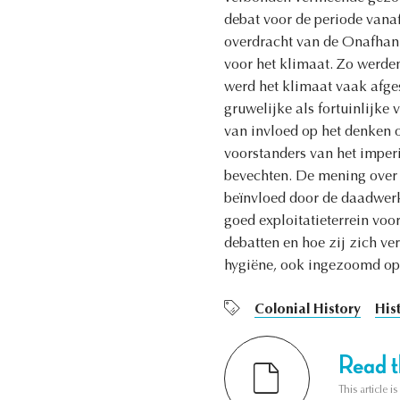
debat voor de periode vana
overdracht van de Onafhank
voor het klimaat. Zo werde
werd het klimaat vaak afge
gruwelijke als fortuinlijk
van invloed op het denken o
voorstanders van het imperi
bevechten. De mening over 
beïnvloed door de daadwerk
goed exploitatieterrein voo
debatten en hoe zij zich ve
hygiëne, ook ingezoomd op h
Colonial History
His
Read th
This article i