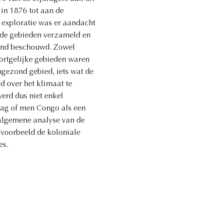
in 1876 tot aan de
 exploratie was er aandacht
rde gebieden verzameld en
zond beschouwd. Zowel
ortgelijke gebieden waren
ngezond gebied, iets wat de
d over het klimaat te
erd dus niet enkel
aag of men Congo als een
n algemene analyse van de
jvoorbeeld de koloniale
es.