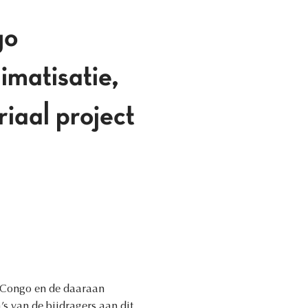
go
imatisatie,
riaal project
an Congo en de daaraan
s van de bijdragers aan dit