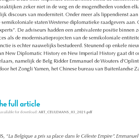
 praktijken zeker niet in de weg en de mogendheden vonden elk
jk discours van moderniteit. Onder meer als lippendienst aan
ke semikoloniale staten Westerse diplomatieke raadgevers aan.
xperts”. De adviseurs hadden een ambivalente positie binnen z
ces als de modernisatieprojecten van de semikoloniale entiteit
nctie is echter nauwelijks bestudeerd. Steunend op enkele nieu
van New Diplomatic History en New Imperial History gaat dit o
laars, namelijk de Belg Ridder Emmanuel de Wouters d’Oplinter
door het Zongli Yamen, het Chinese bureau van Buitenlandse Z
e full article
s available for download:
ART_CEULEMANS_03_2021.pdf
NS,
“La Belgique a pris sa place dans le Céleste Empire”. Emmanuel