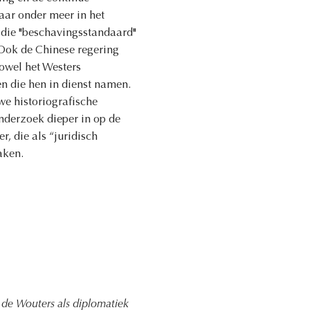
aar onder meer in het
 die "beschavingsstandaard"
 Ook de Chinese regering
owel het Westers
en die hen in dienst namen.
we historiografische
nderzoek dieper in op de
, die als “juridisch
aken.
 de Wouters als diplomatiek