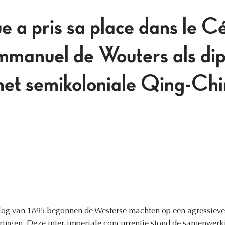
e a pris sa place dans le C
manuel de Wouters als dip
 het semikoloniale Qing-Ch
og van 1895 begonnen de Westerse machten op een agressiever
dringen. Deze inter-imperiale concurrentie stond de samenwerk