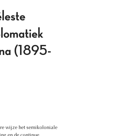
éleste
lomatiek
ina (1895-
e wijze het semikoloniale
ing en de continue