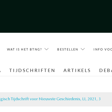
WAT IS HET BTNG?
BESTELLEN
INFO VO
A
TIJDSCHRIFTEN
ARTIKELS
DEB
lgisch Tijdschrift voor Nieuwste Geschiedenis, LI, 2021, 3