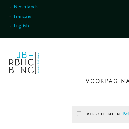
Overslaan en naar de inhoud gaan
Nederlands
Français
English
VOORPAGIN
Be
VERSCHIJNT IN