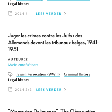
Legal history
2014 4
LEES VERDER
Juger les crimes contre les Juifs : des
Allemands devant les tribunaux belges, 1941-
1951
AUTEUR(S)
Marie-Anne Weisers
Jewish Persecution (WW II)
Criminal History
Legal history
2014 2/3
LEES VERDER
"Measuring Deliquency". The Observation,