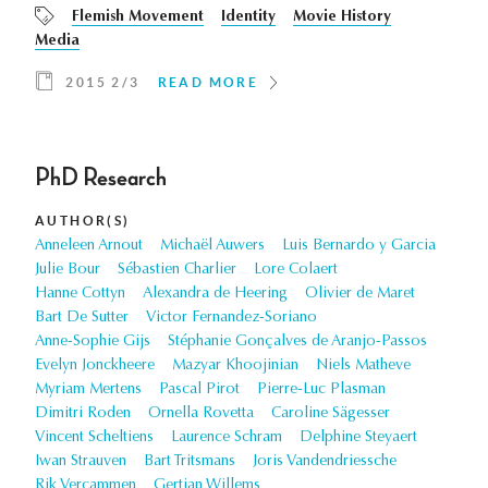
Flemish Movement
Identity
Movie History
Media
2015 2/3
READ MORE
PhD Research
AUTHOR(S)
Anneleen Arnout
Michaël Auwers
Luis Bernardo y Garcia
Julie Bour
Sébastien Charlier
Lore Colaert
Hanne Cottyn
Alexandra de Heering
Olivier de Maret
Bart De Sutter
Victor Fernandez-Soriano
Anne-Sophie Gijs
Stéphanie Gonçalves de Aranjo-Passos
Evelyn Jonckheere
Mazyar Khoojinian
Niels Matheve
Myriam Mertens
Pascal Pirot
Pierre-Luc Plasman
Dimitri Roden
Ornella Rovetta
Caroline Sägesser
Vincent Scheltiens
Laurence Schram
Delphine Steyaert
Iwan Strauven
Bart Tritsmans
Joris Vandendriessche
Rik Vercammen
Gertjan Willems