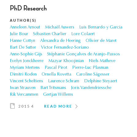
PhD Research
AUTHOR(S)
Anneleen Arnout
Michaël Auwers
Luis Bernardo y Garcia
Julie Bour
Sébastien Charlier
Lore Colaert
Hanne Cottyn
Alexandra de Heering
Olivier de Maret
Bart De Sutter
Victor Fernandez-Soriano
Anne-Sophie Gijs
Stéphanie Gonçalves de Aranjo-Passos
Evelyn Jonckheere
Mazyar Khoojinian
Niels Matheve
Myriam Mertens
Pascal Pirot
Pierre-Luc Plasman
Dimitri Roden
Ornella Rovetta
Caroline Sägesser
Vincent Scheltiens
Laurence Schram
Delphine Steyaert
Iwan Strauven
Bart Tritsmans
Joris Vandendriessche
Rik Vercammen
Gertjan Willems
2015 4
READ MORE