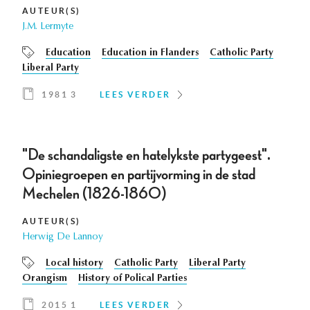
AUTEUR(S)
J.M. Lermyte
Education
Education in Flanders
Catholic Party
Liberal Party
1981 3
LEES VERDER
"De schandaligste en hatelykste partygeest".
Opiniegroepen en partijvorming in de stad
Mechelen (1826-1860)
AUTEUR(S)
Herwig De Lannoy
Local history
Catholic Party
Liberal Party
Orangism
History of Polical Parties
2015 1
LEES VERDER