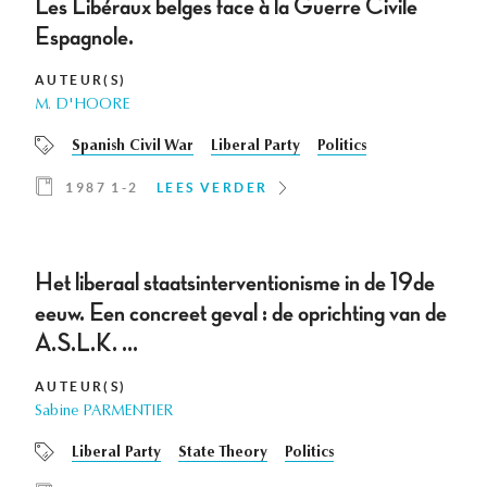
Les Libéraux belges face à la Guerre Civile
Espagnole.
AUTEUR(S)
M. D'HOORE
Spanish Civil War
Liberal Party
Politics
1987 1-2
LEES VERDER
Het liberaal staatsinterventionisme in de 19de
eeuw. Een concreet geval : de oprichting van de
A.S.L.K. ...
AUTEUR(S)
Sabine PARMENTIER
Liberal Party
State Theory
Politics