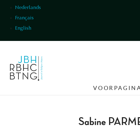
Overslaan en naar de inhoud gaan
Nederlands
Français
English
VOORPAGIN
Sabine PARM