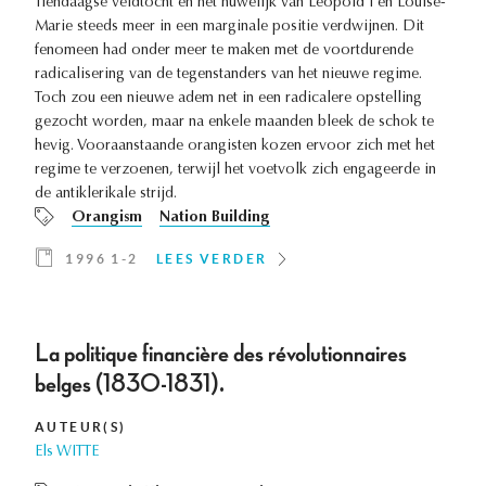
Tiendaagse veldtocht en het huwelijk van Leopold I en Louise-
Marie steeds meer in een marginale positie verdwijnen. Dit
fenomeen had onder meer te maken met de voortdurende
radicalisering van de tegenstanders van het nieuwe regime.
Toch zou een nieuwe adem net in een radicalere opstelling
gezocht worden, maar na enkele maanden bleek de schok te
hevig. Vooraanstaande orangisten kozen ervoor zich met het
regime te verzoenen, terwijl het voetvolk zich engageerde in
de antiklerikale strijd.
Orangism
Nation Building
1996 1-2
LEES VERDER
La politique financière des révolutionnaires
belges (1830-1831).
AUTEUR(S)
Els WITTE