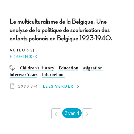
Le multiculturalisme de la Belgique. Une
analyse de la politique de scolarisation des
enfants polonais en Belgique 1923-1940.
AUTEUR(S)
F. CAESTECKER
Children's History
Education
Migration
Interwar Years
Interbellum
1990 3-4
LEES VERDER
2 van 4
‹
VOLGENDE
VORIGE
›