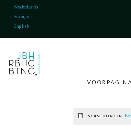
Overslaan en naar de inhoud gaan
Nederlands
Français
English
VOORPAGIN
Be
VERSCHIJNT IN