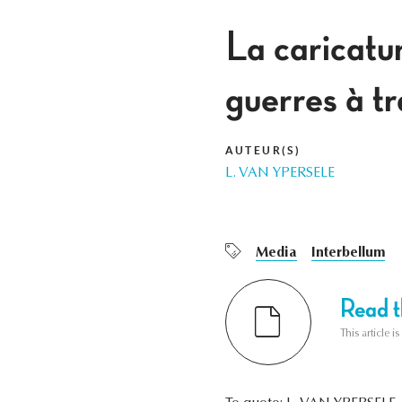
La caricatur
guerres à t
AUTEUR(S)
L. VAN YPERSELE
Media
Interbellum
Read th
This article i