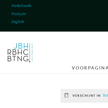
Overslaan en naar de inhoud gaan
Nederlands
Français
English
VOORPAGIN
Be
VERSCHIJNT IN