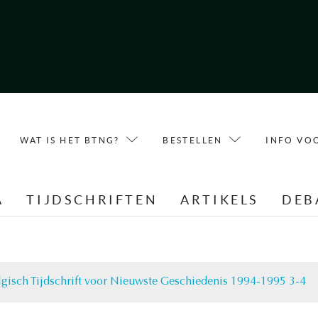
WAT IS HET BTNG?
BESTELLEN
INFO VO
A
TIJDSCHRIFTEN
ARTIKELS
DEB
lgisch Tijdschrift voor Nieuwste Geschiedenis 1994-1995 3-4