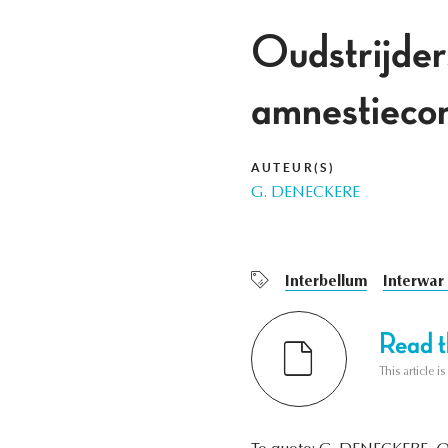
Oudstrijder
amnestieconf
AUTEUR(S)
G. DENECKERE
Interbellum
Interwar
Read th
This article i