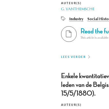
AUTEUR(S)
G. VANTHEMSCHE
Industry
Social Histo
Read the ful
This article is availab
LEES VERDER
Enkele kwantitatie
leden van de Belg
15/5/1880).
AUTEUR(S)