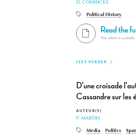
D. CONINCKX
Political History
Read the ful
This article is availab
LEES VERDER
D'une croisade l'aut
Cassandre sur les 
AUTEUR(S)
P. MARTIN
Media
Politics
Span