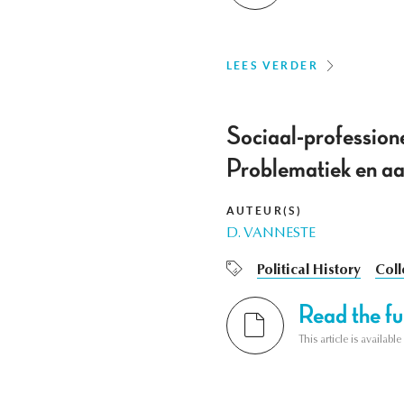
LEES VERDER
Sociaal-professione
Problematiek en aa
AUTEUR(S)
D. VANNESTE
Political History
Coll
Read the ful
This article is availab