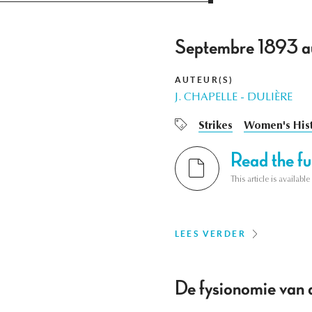
Septembre 1893 au 
AUTEUR(S)
J. CHAPELLE - DULIÈRE
Strikes
Women's His
Read the ful
This article is availab
LEES VERDER
De fysionomie van d