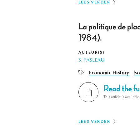
LEES VERDER
La politique de pl
1984).
AUTEUR(S)
S. PASLEAU
Economic History
So
Read the ful
This article is availab
LEES VERDER