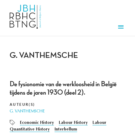
Overslaan en naar de inhoud gaan
Men
G. VANTHEMSCHE
De fysionomie van de werkloosheid in België
tijdens de jaren 1930 (deel 2).
AUTEUR(S)
G. VANTHEMSCHE
Economic History
Labour History
Labour
Quantitative History
Interbellum