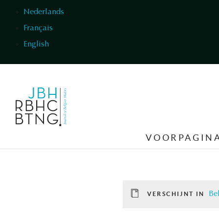
Overslaan en naar de inhoud gaan
Nederlands
Français
English
VOORPAGIN
Be
VERSCHIJNT IN