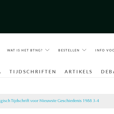
WAT IS HET BTNG?
BESTELLEN
INFO VO
A
TIJDSCHRIFTEN
ARTIKELS
DEB
lgisch Tijdschrift voor Nieuwste Geschiedenis 1988 3-4