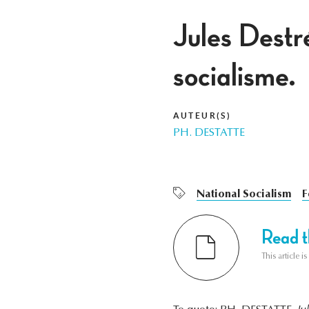
Jules Destré
socialisme.
AUTEUR(S)
PH. DESTATTE
National Socialism
F
Read th
This article i