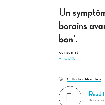
Un symptôme
borains ava
bon'.
AUTEUR(S)
A. JOURET
Collective Identities
Read th
This article i