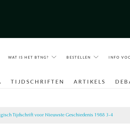
WAT IS HET BTNG?
BESTELLEN
INFO VO
A
TIJDSCHRIFTEN
ARTIKELS
DEB
lgisch Tijdschrift voor Nieuwste Geschiedenis 1988 3-4