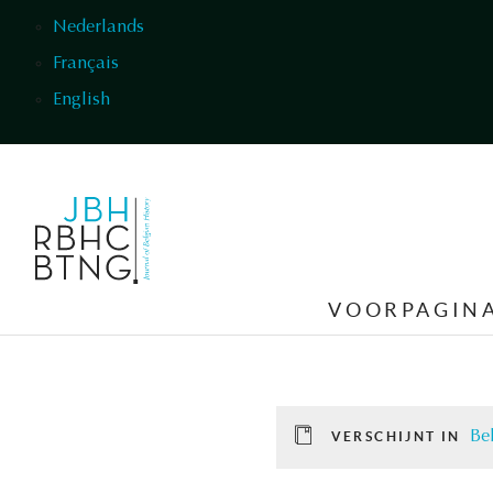
Overslaan en naar de inhoud gaan
Nederlands
Français
English
VOORPAGIN
Be
VERSCHIJNT IN