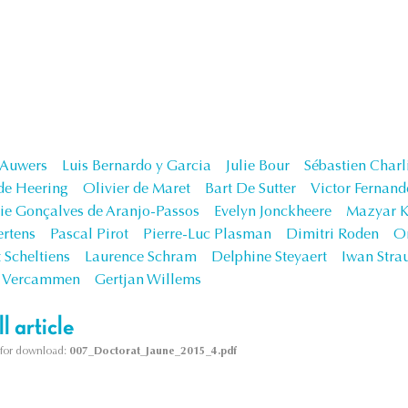
 Auwers
Luis Bernardo y Garcia
Julie Bour
Sébastien Charl
de Heering
Olivier de Maret
Bart De Sutter
Victor Fernand
ie Gonçalves de Aranjo-Passos
Evelyn Jonckheere
Mazyar K
rtens
Pascal Pirot
Pierre-Luc Plasman
Dimitri Roden
Or
 Scheltiens
Laurence Schram
Delphine Steyaert
Iwan Stra
k Vercammen
Gertjan Willems
l article
le for download:
007_Doctorat_Jaune_2015_4.pdf