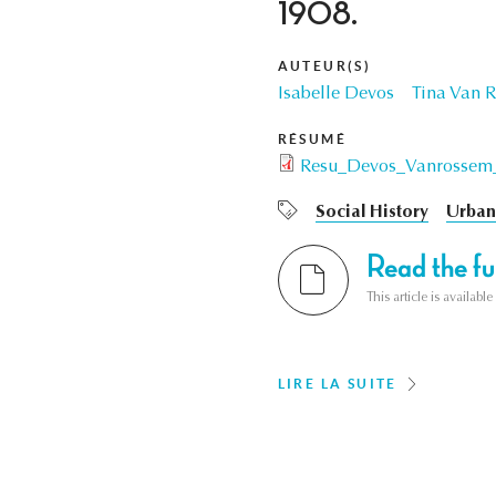
1908.
AUTEUR(S)
Isabelle Devos
Tina Van 
RÉSUMÉ
Resu_Devos_Vanrossem_
Social History
Urban
Read the ful
This article is availab
LIRE LA SUITE