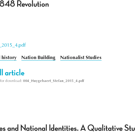
 1848 Revolution
_2015_4.pdf
 history
Nation Building
Nationalist Studies
l article
le for download:
004_Huygebaert_Stefan_2015_4.pdf
es and National Identities. A Qualitative St