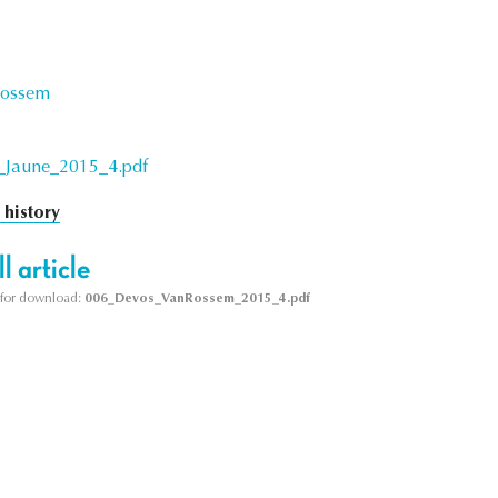
Rossem
Jaune_2015_4.pdf
 history
l article
le for download:
006_Devos_VanRossem_2015_4.pdf