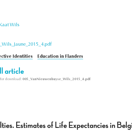
Kaat Wils
Wils_Jaune_2015_4.pdf
ective Identities
Education in Flanders
l article
le for download:
005_VanNieuwenhuyse_Wils_2015_4.pdf
ties. Estimates of Life Expectancies in Bel