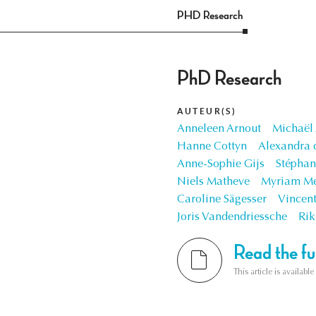
PHD Research
PhD Research
AUTEUR(S)
Anneleen Arnout
Michaël
Hanne Cottyn
Alexandra 
Anne-Sophie Gijs
Stéphan
Niels Matheve
Myriam Me
Caroline Sägesser
Vincent
Joris Vandendriessche
Ri
Read the ful
This article is availab