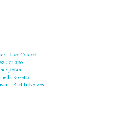
ier
Lore Colaert
ez-Soriano
hoojinian
nella Rovetta
uven
Bart Tritsmans