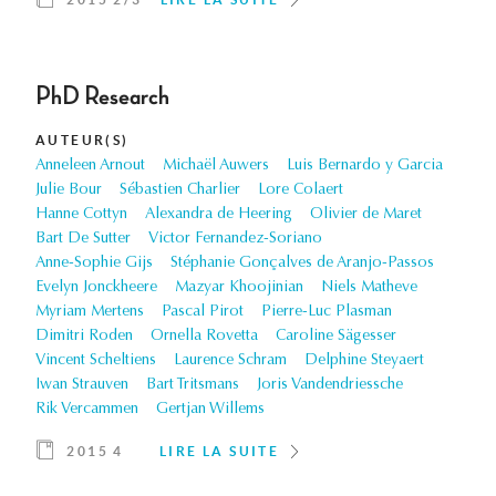
PhD Research
AUTEUR(S)
Anneleen Arnout
Michaël Auwers
Luis Bernardo y Garcia
Julie Bour
Sébastien Charlier
Lore Colaert
Hanne Cottyn
Alexandra de Heering
Olivier de Maret
Bart De Sutter
Victor Fernandez-Soriano
Anne-Sophie Gijs
Stéphanie Gonçalves de Aranjo-Passos
Evelyn Jonckheere
Mazyar Khoojinian
Niels Matheve
Myriam Mertens
Pascal Pirot
Pierre-Luc Plasman
Dimitri Roden
Ornella Rovetta
Caroline Sägesser
Vincent Scheltiens
Laurence Schram
Delphine Steyaert
Iwan Strauven
Bart Tritsmans
Joris Vandendriessche
Rik Vercammen
Gertjan Willems
2015 4
LIRE LA SUITE