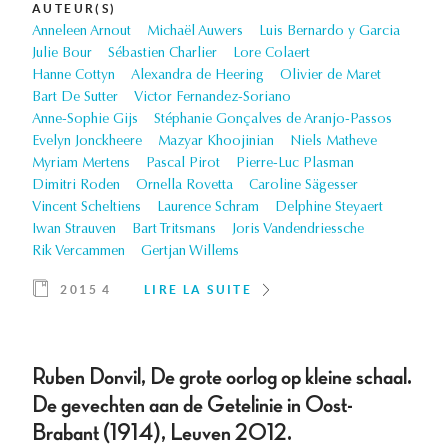
AUTEUR(S)
Anneleen Arnout
Michaël Auwers
Luis Bernardo y Garcia
Julie Bour
Sébastien Charlier
Lore Colaert
Hanne Cottyn
Alexandra de Heering
Olivier de Maret
Bart De Sutter
Victor Fernandez-Soriano
Anne-Sophie Gijs
Stéphanie Gonçalves de Aranjo-Passos
Evelyn Jonckheere
Mazyar Khoojinian
Niels Matheve
Myriam Mertens
Pascal Pirot
Pierre-Luc Plasman
Dimitri Roden
Ornella Rovetta
Caroline Sägesser
Vincent Scheltiens
Laurence Schram
Delphine Steyaert
Iwan Strauven
Bart Tritsmans
Joris Vandendriessche
Rik Vercammen
Gertjan Willems
2015 4
LIRE LA SUITE
Ruben Donvil, De grote oorlog op kleine schaal.
De gevechten aan de Getelinie in Oost-
Brabant (1914), Leuven 2012.