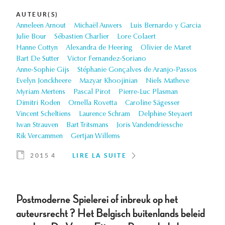
AUTEUR(S)
Anneleen Arnout
Michaël Auwers
Luis Bernardo y Garcia
Julie Bour
Sébastien Charlier
Lore Colaert
Hanne Cottyn
Alexandra de Heering
Olivier de Maret
Bart De Sutter
Victor Fernandez-Soriano
Anne-Sophie Gijs
Stéphanie Gonçalves de Aranjo-Passos
Evelyn Jonckheere
Mazyar Khoojinian
Niels Matheve
Myriam Mertens
Pascal Pirot
Pierre-Luc Plasman
Dimitri Roden
Ornella Rovetta
Caroline Sägesser
Vincent Scheltiens
Laurence Schram
Delphine Steyaert
Iwan Strauven
Bart Tritsmans
Joris Vandendriessche
Rik Vercammen
Gertjan Willems
2015 4
LIRE LA SUITE
Postmoderne Spielerei of inbreuk op het
auteursrecht ? Het Belgisch buitenlands beleid