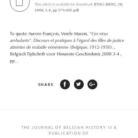
This article is available for download:
BTNG-RBHC, 38,
2008, 3-4, pp 379-405.pdf
To quote: Aurore François, Veerle Massin,
"Ces virus
ambulants". Discours et pratiques à l'égard des filles de justice
atteintes de maladie vénérienne (Belgique, 1912-1950).
,
Belgisch Tijdschrift voor Nieuwste Geschiedenis 2008 3-4 ,
pp. .
SHARE
THE JOURNAL OF BELGIAN HISTORY IS A
PUBLICATION OF