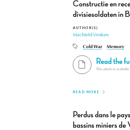
Constructie en rece
divisiesoldaten in 
AUTHOR(S)
Machteld Venken
Cold War
Memory
Read the ful
This article is availab
READ MORE
Perdus dans le paysa
bassins miniers de 