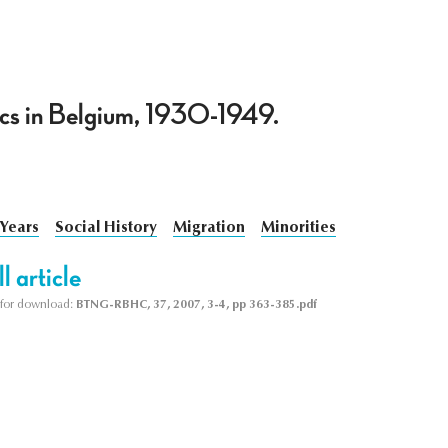
cs in Belgium, 1930-1949.
 Years
Social History
Migration
Minorities
l article
le for download:
BTNG-RBHC, 37, 2007, 3-4, pp 363-385.pdf