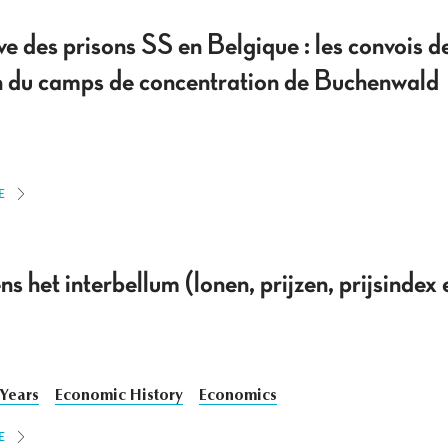
e des prisons SS en Belgique : les convois d
n du camps de concentration de Buchenwald
E
s het interbellum (lonen, prijzen, prijsindex
 Years
Economic History
Economics
E